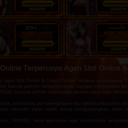
 Online Terpercaya Agen Slot Online &
, Agen Slot Online & Casino Online Terbesar se-Indonesia. 
oleh banyak pemain berpengalaman. Dengan memadukan tekn
IATOGEL menjadi pilihan utama bagi pemain yang ingin mer
cepatan, keamanan, dan kelengkapan fitur adalah kebutuhan 
aksi otomatis super cepat, bonus menguntungkan, serta la
main, FIATOGEL terus berinovasi agar memberikan pengalam