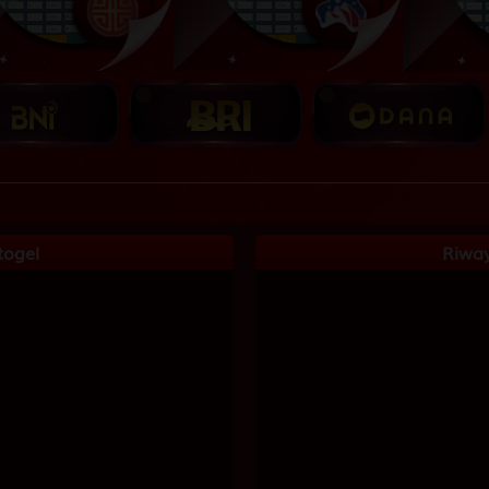
togel
Riway