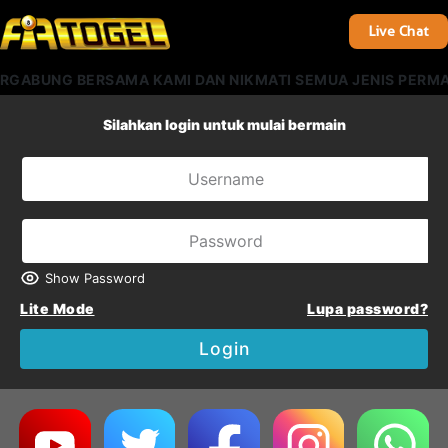
Live Chat
ERGABUNG BERSAMA KAMI DAN NIKMATI SEMUA JENIS PERMA
Silahkan login untuk mulai bermain
Show Password
Lite Mode
Lupa password?
Login